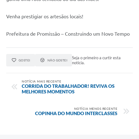
Galeria de Fotos
Venha prestigiar os artesãos locais!
Galeria de Vídeos
Prefeitura de Promissão – Construindo um Novo Tempo
Secretarias
Contas Públicas
Seja o primeiro a curtir esta
GOSTEI
NÃO GOSTEI
notícia.
Legislação
Serviços Online
NOTÍCIA MAIS RECENTE
CORRIDA DO TRABALHADOR! REVIVA OS
MELHORES MOMENTOS
Telefones Úteis
Transparência
NOTÍCIA MENOS RECENTE
COPINHA DO MUNDO INTERCLASSES
Sic
Notícias