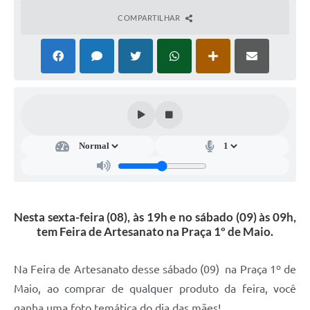
Ambiente
COMPARTILHAR
Internet Gratuita
Orçamento Participativo 2026
Turismo
Tributos
Lançadoria
Diário Oficial
Nesta sexta-feira (08), às 19h e no sábado (09) às 09h,
Agenda
tem Feira de Artesanato na Praça 1º de Maio.
Reforma Agrária
Na Feira de Artesanato desse sábado (09) na Praça 1º de
Coleta Seletiva
Maio, ao comprar de qualquer produto da feira, você
Empreendedores
ganha uma foto temática do dia das mães!