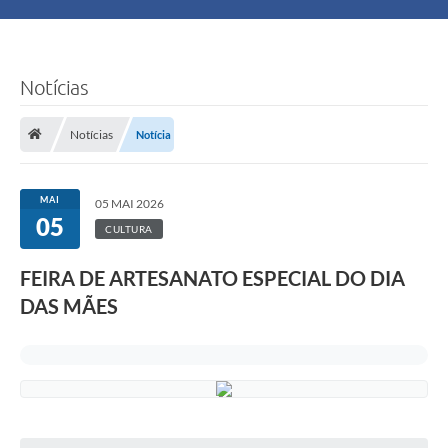
Principal
Turismo
Notícias
Ouvidoria
Notícias
Notícia
Audiências Públicas
MAI
05 MAI 2026
Balcão de Empregos
05
CULTURA
Bolsa Família
FEIRA DE ARTESANATO ESPECIAL DO DIA
DAS MÃES
Editais
A Nossa Cidade
Plano Municipal - Agricultura e Meio