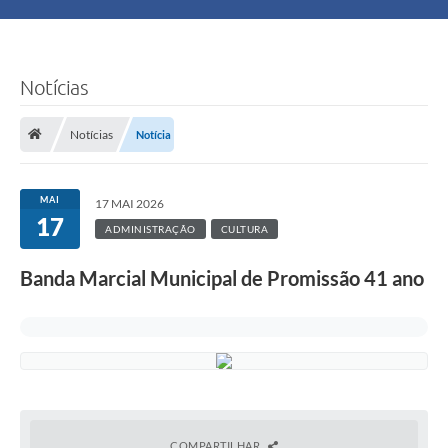
Principal
Turismo
Notícias
Ouvidoria
Notícias
Notícia
Audiências Públicas
MAI
17 MAI 2026
Balcão de Empregos
17
ADMINISTRAÇÃO
CULTURA
Bolsa Família
Banda Marcial Municipal de Promissão 41 ano
Editais
A Nossa Cidade
Plano Municipal - Agricultura e Meio
COMPARTILHAR