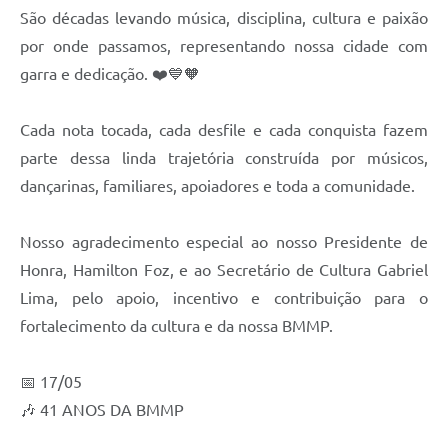
São décadas levando música, disciplina, cultura e paixão
Galeria de Fotos
por onde passamos, representando nossa cidade com
Galeria de Vídeos
garra e dedicação. ❤️💙🧡
Secretarias
Cada nota tocada, cada desfile e cada conquista fazem
parte dessa linda trajetória construída por músicos,
Contas Públicas
dançarinas, familiares, apoiadores e toda a comunidade.
Legislação
Nosso agradecimento especial ao nosso Presidente de
Serviços Online
Honra, Hamilton Foz, e ao Secretário de Cultura Gabriel
Lima, pelo apoio, incentivo e contribuição para o
Telefones Úteis
fortalecimento da cultura e da nossa BMMP.
Transparência
📅 17/05
Sic
🎶 41 ANOS DA BMMP
Notícias