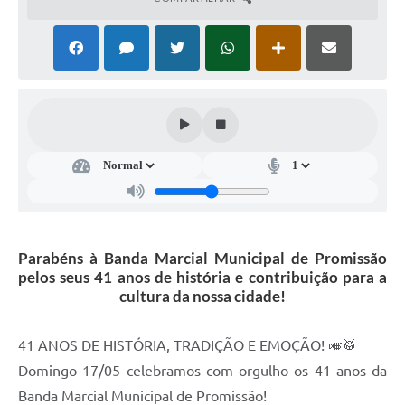
Ambiente
Internet Gratuita
Orçamento Participativo 2026
Turismo
Tributos
Lançadoria
Diário Oficial
Parabéns à Banda Marcial Municipal de Promissão
pelos seus 41 anos de história e contribuição para a
Agenda
cultura da nossa cidade!
Reforma Agrária
41 ANOS DE HISTÓRIA, TRADIÇÃO E EMOÇÃO! 🎺🥁
Coleta Seletiva
Domingo 17/05 celebramos com orgulho os 41 anos da
Empreendedores
Banda Marcial Municipal de Promissão!