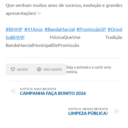
Contato
Que venham muitos anos de sucesso, evolução e grandes
apresentações! ✨
#BMMP
#41Anos
#BandaMarcial
#PromissãoSP
#Orgul
hoBMMP
MúsicaQueUne Tradição
BandaMarcialMunicipalDePromissão
Seja o primeiro a curtir esta
GOSTEI
NÃO GOSTEI
notícia.
NOTÍCIA MAIS RECENTE
CAMPANHA FAÇA BONITO 2026
NOTÍCIA MENOS RECENTE
LIMPEZA PÚBLICA!