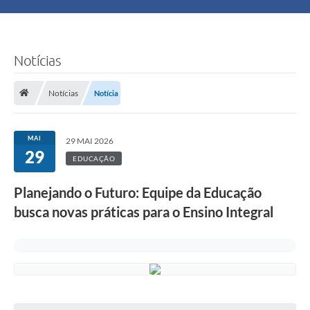
Principal
Turismo
Notícias
Ouvidoria
Notícias
Notícia
Audiências Públicas
MAI
29 MAI 2026
Balcão de Empregos
29
EDUCAÇÃO
Bolsa Família
Planejando o Futuro: Equipe da Educação
busca novas práticas para o Ensino Integral
Editais
A Nossa Cidade
Plano Municipal - Agricultura e Meio