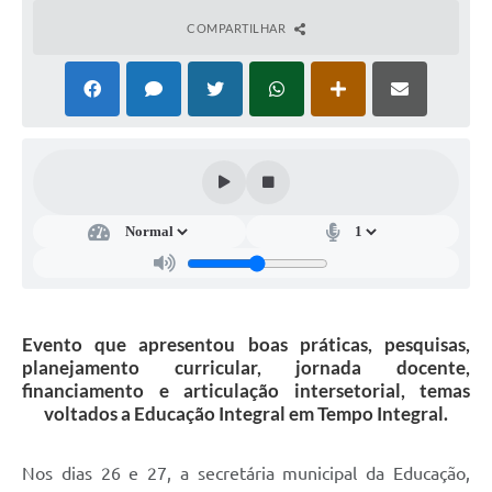
Ambiente
COMPARTILHAR
Internet Gratuita
Orçamento Participativo 2026
Turismo
Tributos
Lançadoria
Diário Oficial
Evento que apresentou boas práticas, pesquisas,
Agenda
planejamento curricular, jornada docente,
financiamento e articulação intersetorial, temas
Reforma Agrária
voltados a Educação Integral em Tempo Integral.
Coleta Seletiva
Nos dias 26 e 27, a secretária municipal da Educação,
Empreendedores