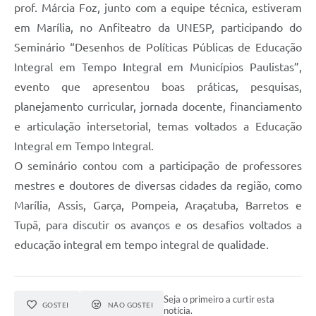
prof. Márcia Foz, junto com a equipe técnica, estiveram
Galeria de Fotos
em Marília, no Anfiteatro da UNESP, participando do
Galeria de Vídeos
Seminário “Desenhos de Políticas Públicas de Educação
Integral em Tempo Integral em Municípios Paulistas”,
Secretarias
evento que apresentou boas práticas, pesquisas,
planejamento curricular, jornada docente, financiamento
Contas Públicas
e articulação intersetorial, temas voltados a Educação
Legislação
Integral em Tempo Integral.
O seminário contou com a participação de professores
Serviços Online
mestres e doutores de diversas cidades da região, como
Marília, Assis, Garça, Pompeia, Araçatuba, Barretos e
Telefones Úteis
Tupã, para discutir os avanços e os desafios voltados a
Transparência
educação integral em tempo integral de qualidade.
Sic
Notícias
Seja o primeiro a curtir esta
GOSTEI
NÃO GOSTEI
notícia.