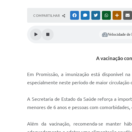
COMPARTILHAR
FACEBOOK
MESSENGER
TWITTER
WHATSAPP
OUTRAS
Velocidade de l
A vacinação cont
Em Promissão, a imunização está disponível na
especialmente neste período de maior circulação d
A Secretaria de Estado da Saúde reforça a import
menores de 6 anos e pessoas com comorbidades, 
Além da vacinação, recomenda-se manter hábi