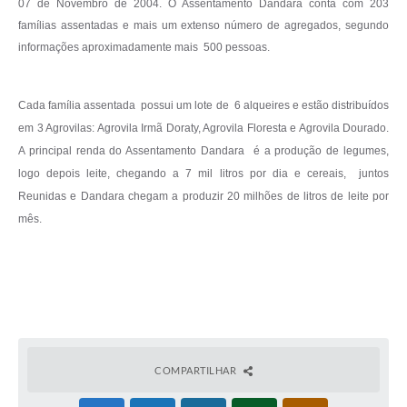
07 de Novembro de 2004. O Assentamento Dandara conta com 203
famílias assentadas e mais um extenso número de agregados, segundo
informações aproximadamente mais 500 pessoas.
Cada família assentada possui um lote de 6 alqueires e estão distribuídos
em 3 Agrovilas: Agrovila Irmã Doraty, Agrovila Floresta e Agrovila Dourado.
A principal renda do Assentamento Dandara é a produção de legumes,
logo depois leite, chegando a 7 mil litros por dia e cereais, juntos
Reunidas e Dandara chegam a produzir 20 milhões de litros de leite por
mês.
COMPARTILHAR