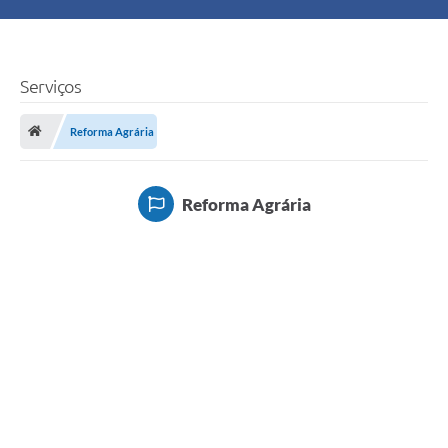
Principal
Turismo
Serviços
Ouvidoria
Reforma Agrária
Audiências Públicas
Reforma Agrária
Balcão de Empregos
Bolsa Família
Editais
A Nossa Cidade
Plano Municipal - Agricultura e Meio