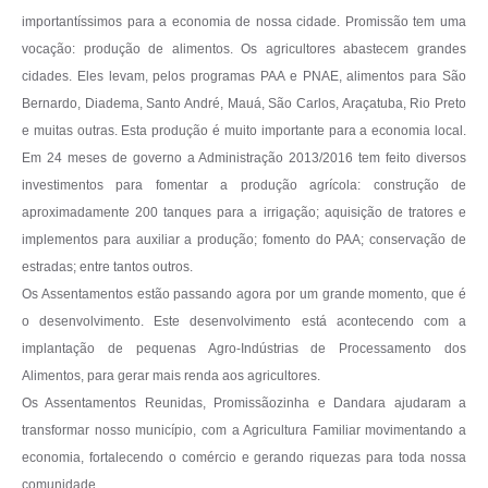
importantíssimos para a economia de nossa cidade. Promissão tem uma
Galeria de Fotos
vocação: produção de alimentos. Os agricultores abastecem grandes
Galeria de Vídeos
cidades. Eles levam, pelos programas PAA e PNAE, alimentos para São
Bernardo, Diadema, Santo André, Mauá, São Carlos, Araçatuba, Rio Preto
Secretarias
e muitas outras. Esta produção é muito importante para a economia local.
Em 24 meses de governo a Administração 2013/2016 tem feito diversos
Contas Públicas
investimentos para fomentar a produção agrícola: construção de
aproximadamente 200 tanques para a irrigação; aquisição de tratores e
Legislação
implementos para auxiliar a produção; fomento do PAA; conservação de
estradas; entre tantos outros.
Serviços Online
Os Assentamentos estão passando agora por um grande momento, que é
o desenvolvimento. Este desenvolvimento está acontecendo com a
Telefones Úteis
implantação de pequenas Agro-Indústrias de Processamento dos
Transparência
Alimentos, para gerar mais renda aos agricultores.
Os Assentamentos Reunidas, Promissãozinha e Dandara ajudaram a
Sic
transformar nosso município, com a Agricultura Familiar movimentando a
economia, fortalecendo o comércio e gerando riquezas para toda nossa
Notícias
comunidade.