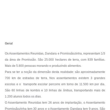
Ambiente
Internet Gratuita
Orçamento Participativo 2026
Turismo
Tributos
Geral
Os Assentamentos Reunidas, Dandara e Promissãozinha, representam 1/3
Lançadoria
da área de Promissão. São 25.000 hectares de terra, com 839 famílias.
Mais de 5.800 pessoas morando e produzindo alimentos.
Diário Oficial
Para se ter a noção da dimensão desta realidade: são aproximadamente
Agenda
700 km de estradas de terra. Nos assentamentos existem 3 grandes
escolas e o transporte escolar percorre em torno de 11.500 km por dia.
Reforma Agrária
São 60 linhas de kombis e 10 linhas de ônibus, transportando mais de
Coleta Seletiva
1.200 alunos todos os dias.
O Assentamento Reunidas tem 26 anos de implantação, o Assentamento
Empreendedores
Promissãozinha tem 30 anos e o Assentamento Dandara tem 9 anos. São