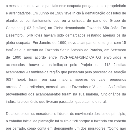
a mesma encontrava-se parcialmente ocupada por gado do ex-proprietário
e arrendatários. Em Junho de 1989 teve início à demarcação dos lotes de
plantio, concomitantemente ocorreu à entrada de parte do Grupo de
Campinas (103 famílias) na Gleba denominada Fazenda São João. Em
Dezembro, 546 lotes haviam sido demarcados restando apenas os da
gleba ocupada. Em Janeiro de 1990, novo acampamento surgiu, com 15
famílias que vieram da Fazenda Santo Antonio do Paraíso, em Setembro
de 1990 após acordo entre INCRA/DAF/SINDICATOS envolvidos e
acampados, houve a assimilação pelo Projeto das 118 famílias
acampadas. As famílias da região que passaram pelo processo de seleção
(637 hoje), foram em sua maioria meeiros de café, pequenos
arrendatários, retireiros, mensalistas de Fazendas e Volantes. As famílias
provenientes dos acampamentos foram na sua maioria, funcionários da
indústria e comércio que tiveram passado ligado ao meio rural.
De acordo com os moradores e líderes do movimento desde seu princípio,
o trabalho inicial de plantação foi muito difícil porque a fazenda era coberta
por cerrado, como conta em depoimento um dos moradores: "Como não