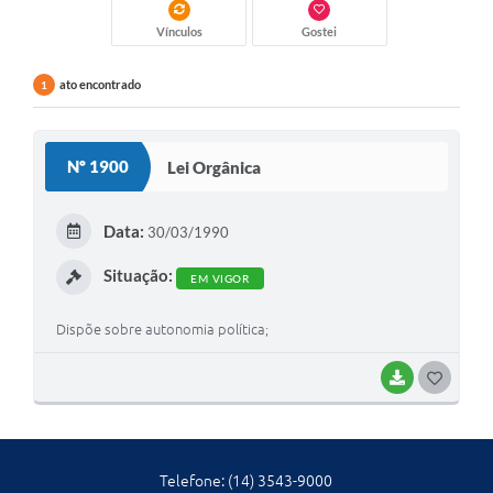
Ambiente
Vínculos
Gostei
Internet Gratuita
ato encontrado
1
Orçamento Participativo 2026
Turismo
Nº 1900
Lei Orgânica
Tributos
Data:
30/03/1990
Lançadoria
Situação:
EM VIGOR
Diário Oficial
Dispõe sobre autonomia política;
Agenda
BAIXAR
G
Reforma Agrária
O
Coleta Seletiva
S
Empreendedores
Telefone: (14) 3543-9000
T