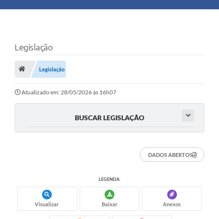
Principal
Turismo
Legislação
Ouvidoria
Legislação
Audiências Públicas
Atualizado em: 28/05/2026 às 16h07
Balcão de Empregos
BUSCAR LEGISLAÇÃO
Bolsa Família
Editais
DADOS ABERTOS
LEGENDA:
A Nossa Cidade
Visualizar
Baixar
Anexos
Plano Municipal - Agricultura e Meio