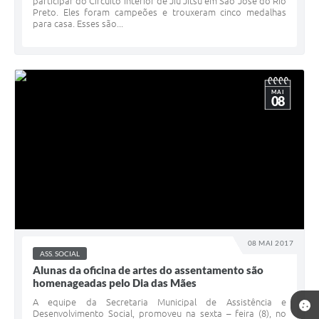
participar do Circuito Interior de Jiu Jitsu em São José do Rio
Preto. Eles foram campeões e trouxeram cinco medalhas
para casa. Esses são...
MAI
08
08 MAI 2017
ASS. SOCIAL
Alunas da oficina de artes do assentamento são
homenageadas pelo Dia das Mães
A equipe da Secretaria Municipal de Assistência e
Desenvolvimento Social, promoveu na sexta – feira (8), no