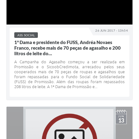
26 JUN 2017 - 13h54
ASS. SOCIAL
1ª Dama e presidente do FUSS, Andréa Novaes
Franco, recebe mais de 70 peças de agasalho e 200
litros de leite do...
A Campanha do Agasalho começou a ser realizada em
Promissão e o SicoobCredimota, arrecadou pelos seus
cooperados mais de 70 peças de roupas e agasalhos que
foram repassadas para o Fundo Social de Solidariedade
(FUSS) de Promissão. Além das roupas foram repassados
208 litros de leite. A 1ª Dama de Promissão e...
JUN
13