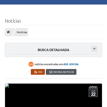
Principal
Turismo
Notícias
Ouvidoria
Notícias
Audiências Públicas
BUSCA DETALHADA
Balcão de Empregos
Bolsa Família
notícias encontradas em
ASS. SOCIAL
109
RSS
RECEBA NOTÍCIAS
Editais
A Nossa Cidade
JAN
22
Plano Municipal - Agricultura e Meio