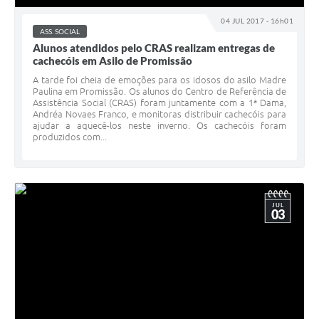
04 JUL 2017 - 16h01
ASS. SOCIAL
Alunos atendidos pelo CRAS realizam entregas de
cachecóis em Asilo de Promissão
A tarde foi cheia de emoções para os idosos do asilo Madre
Paulina em Promissão. Os alunos do Centro de Referência de
Assistência Social (CRAS) foram juntamente com a 1ª Dama,
Andréa Novaes Franco, e monitoras distribuir cachecóis para
ajudar a aquecê-los neste inverno. Os cachecóis foram
produzidos com...
JUL
03