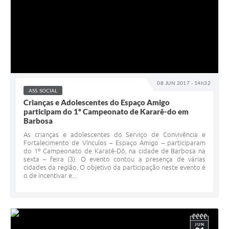
08 JUN 2017 - 14h32
ASS. SOCIAL
Crianças e Adolescentes do Espaço Amigo
participam do 1º Campeonato de Kararê-do em
Barbosa
As crianças e adolescentes do Serviço de Convivência e
Fortalecimento de Vínculos – Espaço Amigo – participaram
do 1º Campeonato de Karatê-Dô, na cidade de Barbosa na
sexta – feira (3). O evento contou a presença de várias
cidades da região. O objetivo da participação neste evento é
o de incentivar e...
JUN