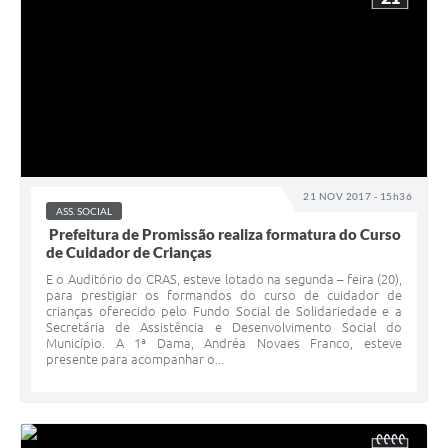
21 NOV 2017 - 15h36
ASS. SOCIAL
Prefeitura de Promissão realiza formatura do Curso
de Cuidador de Crianças
E o Auditório do CRAS, esteve lotado na segunda – feira (20),
para prestigiar os formandos do curso de cuidador de
crianças oferecido pelo Fundo Social de Solidariedade e a
Secretária de Assistência e Desenvolvimento Social do
Município. A 1ª Dama, Andréa Novaes Franco, esteve
presente para acompanhar o...