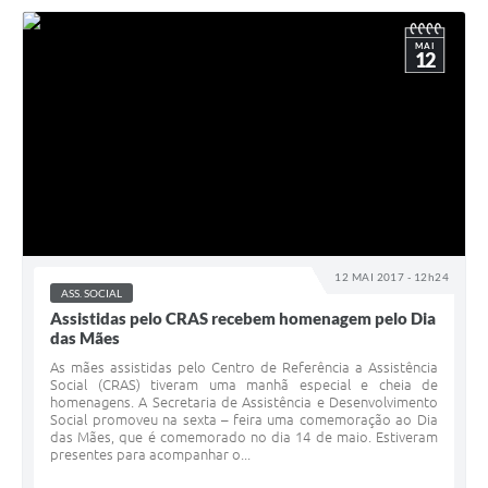
MAI
12
12 MAI 2017 - 12h24
ASS. SOCIAL
Assistidas pelo CRAS recebem homenagem pelo Dia
das Mães
As mães assistidas pelo Centro de Referência a Assistência
Social (CRAS) tiveram uma manhã especial e cheia de
homenagens. A Secretaria de Assistência e Desenvolvimento
Social promoveu na sexta – feira uma comemoração ao Dia
das Mães, que é comemorado no dia 14 de maio. Estiveram
presentes para acompanhar o...