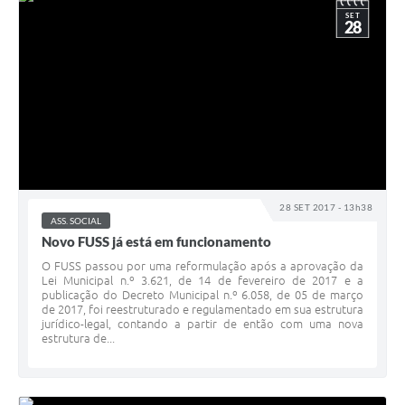
SET
28
28 SET 2017 - 13h38
ASS. SOCIAL
Novo FUSS já está em funcionamento
O FUSS passou por uma reformulação após a aprovação da
Lei Municipal n.º 3.621, de 14 de fevereiro de 2017 e a
publicação do Decreto Municipal n.º 6.058, de 05 de março
de 2017, foi reestruturado e regulamentado em sua estrutura
jurídico-legal, contando a partir de então com uma nova
estrutura de...