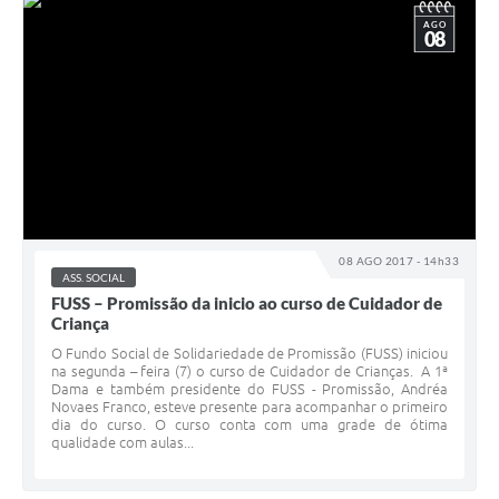
AGO
08
08 AGO 2017 - 14h33
ASS. SOCIAL
FUSS – Promissão da inicio ao curso de Cuidador de
Criança
O Fundo Social de Solidariedade de Promissão (FUSS) iniciou
na segunda – feira (7) o curso de Cuidador de Crianças. A 1ª
Dama e também presidente do FUSS - Promissão, Andréa
Novaes Franco, esteve presente para acompanhar o primeiro
dia do curso. O curso conta com uma grade de ótima
qualidade com aulas...