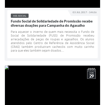
03 JUL 2017 - 14h36
ASS. SOCIAL
Fundo Social de Solidariedade de Promissão recebe
diversas doações para Campanha do Agasalho
Para aquecer o inverno de quem mais necessita o Fundo de
Social de Solidariedade (FUSS) de Promissão recebeu
arrecadações de peças de roupas e agasalhos. Os alunos
atendidos pelo Centro de Referência de Assistência Social
(CRAS) também produziram cachecóis com muito carinho
para que eles também sejam doados....
JUN
29