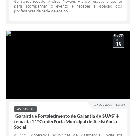
de Solidariedade, Andréa Novaes Franco, esteve presente
para acompanhar o evento e receber a doação dos
professores da rede de ensino...
JUL
19
19 JUL 2017 - 11h36
ASS. SOCIAL
´Garantia e Fortalecimento de Garantia do SUAS´ é
tema da 11ª Conferência Municipal de Assistência
Social
A 11ª Conferência Municipal de Assistência Social foi