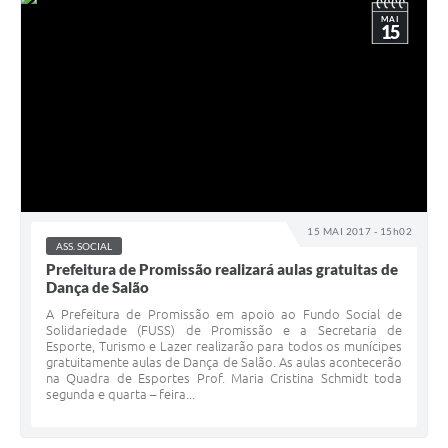
MAI
15
15 MAI 2017 - 15h02
ASS. SOCIAL
Prefeitura de Promissão realizará aulas gratuitas de
Dança de Salão
A Prefeitura de Promissão em apoio ao Fundo Social de
Solidariedade (FUSS) de Promissão e a Secretaria de
Esporte, Turismo e Lazer realizarão para todos os munícipes
gratuitamente aulas de Dança de Salão. As aulas acontecerão
na Quadra de Esportes Prof. Maria Cristina Schmidt toda
segunda e quarta – feira...