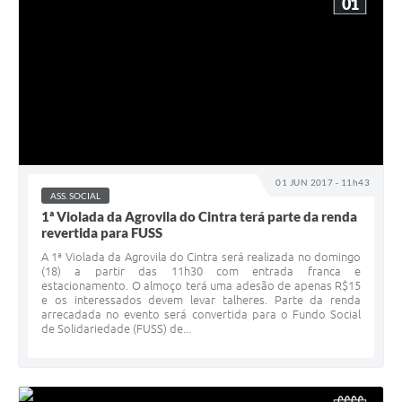
01
01 JUN 2017 - 11h43
ASS. SOCIAL
1ª Violada da Agrovila do Cintra terá parte da renda
revertida para FUSS
A 1ª Violada da Agrovila do Cintra será realizada no domingo
(18) a partir das 11h30 com entrada franca e
estacionamento. O almoço terá uma adesão de apenas R$15
e os interessados devem levar talheres. Parte da renda
arrecadada no evento será convertida para o Fundo Social
de Solidariedade (FUSS) de...