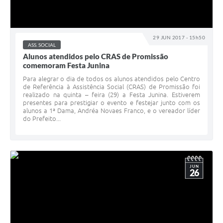
29 JUN 2017 - 15h50
ASS. SOCIAL
Alunos atendidos pelo CRAS de Promissão
comemoram Festa Junina
Para alegrar o dia de todos os alunos atendidos pelo Centro
de Referência à Assistência Social (CRAS) de Promissão foi
realizado na quinta – feira (29) a Festa Junina. Estiverem
presentes para prestigiar o evento e festejar junto com os
alunos a 1ª Dama, Andréa Novaes Franco, e o vereador líder
do Prefeito...
JUN
26