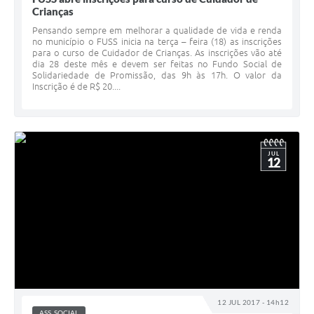
Crianças
Pensando sempre em melhorar a qualidade de vida e renda
no município o FUSS inicia na terça – feira (18) as inscrições
para o curso de Cuidador de Crianças. As inscrições vão até
dia 28 deste mês e devem ser feitas no Fundo Social de
Solidariedade de Promissão, das 9h às 17h. O valor da
Inscrição é de R$ 20....
JUL
12
12 JUL 2017 - 14h12
ASS. SOCIAL