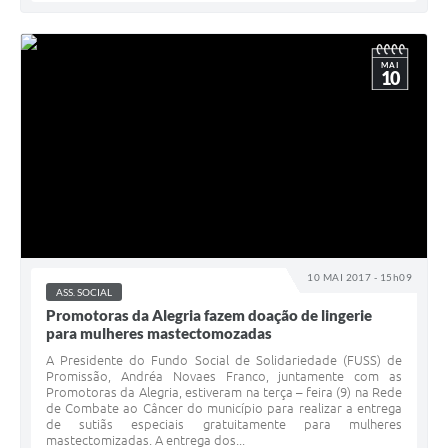
MAI
10
10 MAI 2017 - 15h09
ASS. SOCIAL
Promotoras da Alegria fazem doação de lingerie
para mulheres mastectomozadas
A Presidente do Fundo Social de Solidariedade (FUSS) de
Promissão, Andréa Novaes Franco, juntamente com as
Promotoras da Alegria, estiveram na terça – feira (9) na Rede
de Combate ao Câncer do município para realizar a entrega
de sutiãs especiais gratuitamente para mulheres
mastectomizadas. A entrega dos...