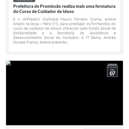
Prefeitura de Promissão realiza mais uma formatura
do Curso de Cuidador de Idoso
E o Anfiteatro Municipal Mauro Ferreira Grama, esteve
lotado na terça – feira (11), para prestigiar os formandos do
curso de cuidador de idosos oferecido pelo Fundo Social de
Solidariedade e a Secretária de Assistência e
Desenvolvimento Social do Município. A 1ª Dama, Andréa
Novaes Franco, esteve presente...
JUL
07