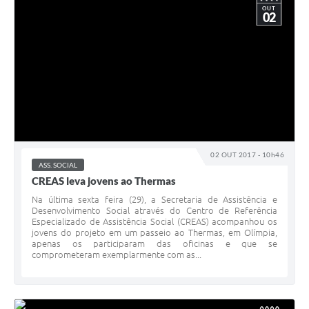
OUT
02
02 OUT 2017 - 10h46
ASS. SOCIAL
CREAS leva jovens ao Thermas
Na última sexta feira (29), a Secretaria de Assistência e
Desenvolvimento Social através do Centro de Referência
Especializado de Assistência Social (CREAS) acompanhou os
jovens do projeto em um passeio ao Thermas, em Olímpia,
apenas os participaram das oficinas e que se
comprometeram exemplarmente com as...