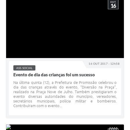
OUT
16
16 OUT 2017 - 12h58
ASS. SOCIAL
Evento de dia das crianças foi um sucesso
Na última quinta (12), a Prefeitura de Promissão celebrou o
dia das crianças através do evento, “Diversão na Praça”,
realizado na Praça Nove de Julho. Também prestigiaram o
evento diversas autoridades do município, vereadores,
secretários municipais, polícia militar e bombeiros.
Contribuíram com o evento...