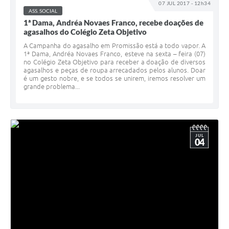
07 JUL 2017 - 12h34
ASS. SOCIAL
1ª Dama, Andréa Novaes Franco, recebe doações de
agasalhos do Colégio Zeta Objetivo
A Campanha do agasalho em Promissão está a todo vapor. A
1ª Dama, Andréa Novaes Franco, esteve na sexta – feira (07)
no Colégio Zeta Objetivo para receber a doação de diversos
agasalhos e peças de roupa arrecadados pelos alunos. Doar
é um gesto nobre, e se todos se unirem, iremos resolver um
grande problema...
JUL
04