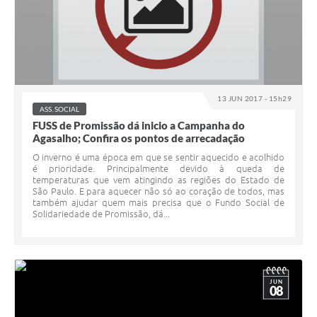
13 JUN 2017 - 15h29
ASS. SOCIAL
FUSS de Promissão dá inicio a Campanha do
Agasalho; Confira os pontos de arrecadação
O inverno é uma época em que se sentir aquecido e acolhido
é prioridade. Principalmente devido à queda de
temperaturas que vem atingindo as regiões do Estado de
São Paulo. E para aquecer não só ao coração de todos, mas
também ajudar quem mais precisa que o Fundo Social de
Solidariedade de Promissão, dá...
JUN
08