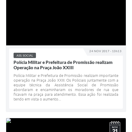
Contato
24 NOV 2017 - 13h13
ASS. SOCIAL
Polícia Militar e Prefeitura de Promissão realizam
Operação na Praça João XXIII
Polícia Militar e Prefeitura de Promissão realizam importante
operação na Praça João XXIII. Os Policiais juntamente com a
equipe técnica da Assistência Social de Promissão
abordaram e encaminharam os moradores de rua que
ficavam na praça para atendimento. Essa ação foi realizada
tendo em vista o aumento...
NOV
21