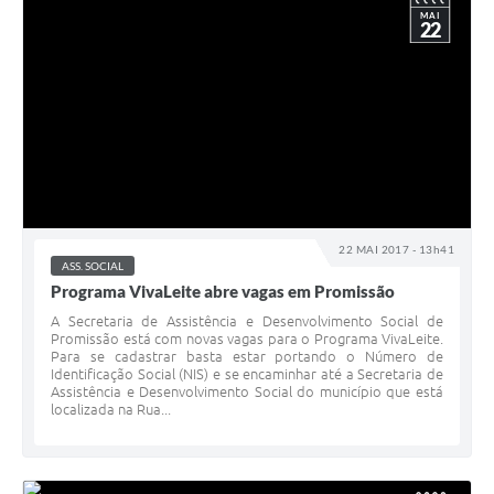
MAI
22
22 MAI 2017 - 13h41
ASS. SOCIAL
Programa VivaLeite abre vagas em Promissão
A Secretaria de Assistência e Desenvolvimento Social de
Promissão está com novas vagas para o Programa VivaLeite.
Para se cadastrar basta estar portando o Número de
Identificação Social (NIS) e se encaminhar até a Secretaria de
Assistência e Desenvolvimento Social do município que está
localizada na Rua...