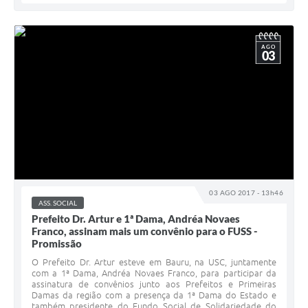
AGO
03
03 AGO 2017 - 13h46
ASS. SOCIAL
Prefeito Dr. Artur e 1ª Dama, Andréa Novaes
Franco, assinam mais um convênio para o FUSS -
Promissão
O Prefeito Dr. Artur esteve em Bauru, na USC, juntamente
com a 1ª Dama, Andréa Novaes Franco, para participar da
assinatura de convênios junto aos Prefeitos e Primeiras
Damas da região com a presença da 1ª Dama do Estado e
também presidente do Fundo Social de Solidariedade do